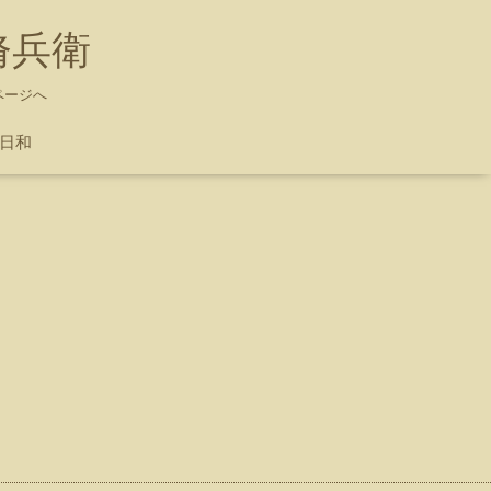
脩兵衛
ページへ
ち日和