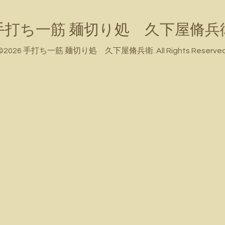
手打ち一筋 麺切り処 久下屋脩兵
©2026
手打ち一筋 麺切り処 久下屋脩兵衛
. All Rights Reserved