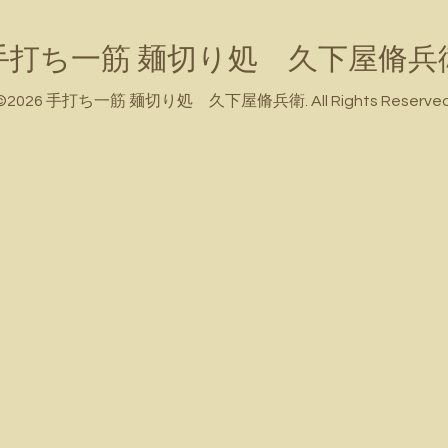
手打ち一筋 麺切り処 久下屋脩兵
©2026
手打ち一筋 麺切り処 久下屋脩兵衛
. All Rights Reserved