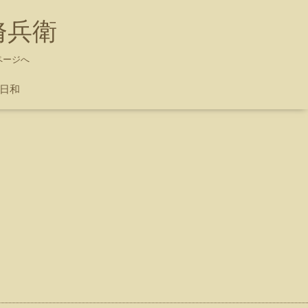
脩兵衛
ページへ
ち日和